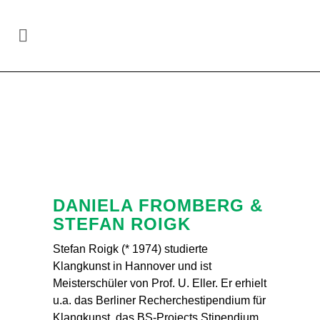
Site-specific art in the region
Hannover
/
Daniela Fromberg & Stefan Roigk
DANIELA FROMBERG &
STEFAN ROIGK
Stefan Roigk (* 1974) studierte
Klangkunst in Hannover und ist
Meisterschüler von Prof. U. Eller. Er erhielt
u.a. das Berliner Recherchestipendium für
Klangkunst, das BS-Projects Stipendium,