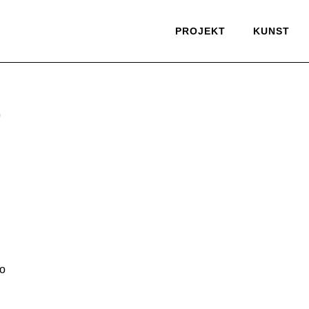
PROJEKT
KUNST
üssen…”
”
so