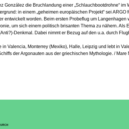
pez González die Bruchlandung einer „Schlauchbootdrohne“ i
Hintergrund: in einem „geheimen europäischen Projekt“ sei ARGO 
er entwickelt worden. Beim ersten Probeflug um Langenhagen w
ronie, um sich einem politisch brisanten Thema zu nähern. Als 
Anti?)-Denkmal. Dabei nimmt er Bezug auf den u.a. durch Flugh
 in Valencia, Monterrey (Mexiko), Halle, Leipzig und lebt in Val
iffs der Argonauten aus der griechischen Mythologie. / Mare Nos
DURCH