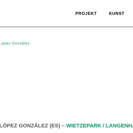
PROJEKT
KUNST
 López González
LÓPEZ GONZÁLEZ (ES) –
WIETZEPARK / LANGEN