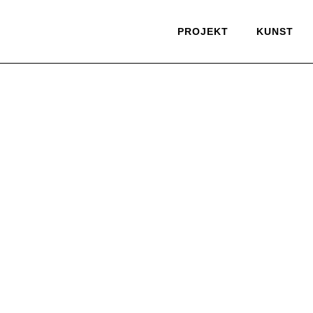
PROJEKT
KUNST
29/05/2021
11 Square Peg Round Hole | Langenhagen