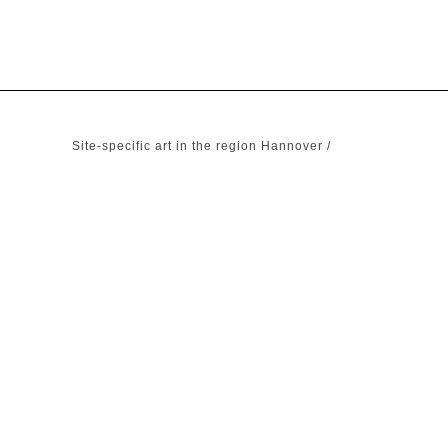
Site-specific art in the region Hannover
/
01/06/2021
1 Brunnen für eine unbekannte Stadt | Hannover-
Herrenhausen