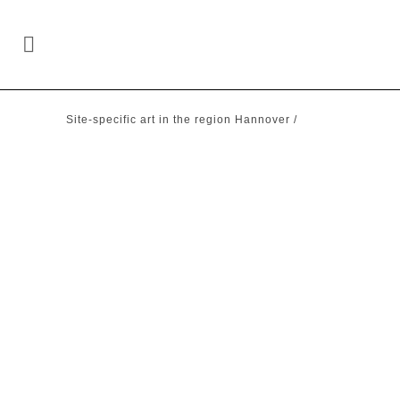
Site-specific art in the region Hannover
/
02/10/2002
Bergterrassen | Benthe
02/10/2001
Wasserkunst | Hannover-Herrenhausen